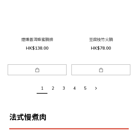
煙燻普洱蜂蜜腩排
豆腐枝竹火腩
HK$138.00
HK$78.00
1
2
3
4
5
法式慢煮肉