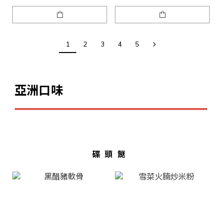
1
2
3
4
5
亞洲口味
碟頭餸