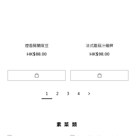
煙香腸蘭度豆
法式蘑菇汁雞髀
HK$88.00
HK$98.00
1
2
3
4
素菜類