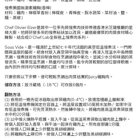
慢煮美國無激素雞胸(香檸)
材料：雞肉、檸檬草香粉 ( 檸檬皮 、青檸皮、脫水蔬菜、菜籽油、鹽、
糖、黑椒 )
Chef Olivier Elzer是其中一位率先將慢煮肉技術帶進香港米芝蓮餐廳的星
級大廚，他將研發多年的慢煮秘訣加以改良，嚴選最優質的肉類食材精心
腌製，結合成O’Chef Lab全新極上慢煮肉系列。
Sous Vide，是一種源於上世紀七十年代法國的真空低溫慢煮法，一門時
間與溫度的藝術。把食材放入真空袋中抽真空後，再浸入恆溫水中長時間
烹調。慢煮技術有效抑制食物在烹調過程中氧化，並減少水分和味道的蒸
發流失。精準恆溫烹調，熱量均勻滲透，能令肉質較韌的部位變得軟嫩，
由內到外保持均勻鮮嫩的口感，原汁原味。
只要依照以下步驟，便可輕鬆烹調出肉質結實的Juicy雞胸肉。
儲存方法：
放冷藏格（-18 °C）可存放6個月。
翻熱方法
(1) 食用前一晚先從冰箱取出原袋雞肉(0-4°C)，放進雪櫃最上層解凍;
(2) 將低溫慢煮機固定在容器上，將溫度設置成50度將水加熱 / 如家中沒
有低溫慢煮機，可先煲滾熱水，然後轉中慢火，將雞肉連高溫蒸煮袋放進
水中約20分鐘;
(3) 以中慢火燒熱平底鑊，放入牛油，從高溫蒸煮袋取出雞肉放上鑊中，
按個人起好加入香草，與牛油一起淋在雞肉上，煎有皮那邊1分鐘;
(4) 按個人口味灑上少許鹽及黑胡椒調味;
(5)
將雞胸肉上碟切件，按個人口味灑上少許鹽及黑胡椒調味。