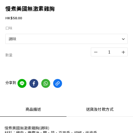
慢煮美國無激素雞胸
HK$58.00
口味
數量
分享到
商品描述
送貨及付款方式
慢煮美國無激素雞胸(調味)
材料：雞肉、橄欖油、鹽、蒜、百里香、胡椒、迷迭香