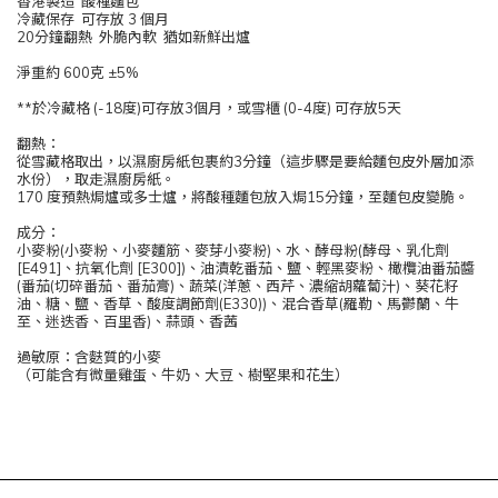
香港製造 酸種麵包
冷藏保存 可存放 3 個月
20分鐘翻熱 外脆內軟 猶如新鮮出爐
淨重約 600克 ±5%
**於冷藏格 (-18度)可存放3個月，或雪櫃 (0-4度) 可存放5天
翻熱：
從雪藏格取出，以濕廚房紙包裹約3分鐘（這步驟是要給麵包皮外層加添
水份），取走濕廚房紙。
170 度預熱焗爐或多士爐，將酸種麵包放入焗15分鐘，至麵包皮變脆。
成分：
小麥粉(小麥粉、小麥麵筋、麥芽小麥粉)、水、酵母粉(酵母、乳化劑
[E491]、抗氧化劑 [E300])、油漬乾番茄、鹽、輕黑麥粉、橄欖油番茄醬
(番茄(切碎番茄、番茄膏)、蔬菜(洋蔥、西芹、濃縮胡蘿蔔汁)、葵花籽
油、糖、鹽、香草、酸度調節劑(E330))、混合香草(羅勒、馬鬱蘭、牛
至、迷迭香、百里香)、蒜頭、香茜
過敏原：含麩質的小麥
（可能含有微量雞蛋、牛奶、大豆、樹堅果和花生）