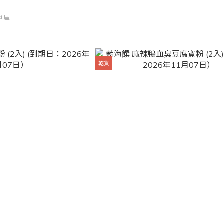
利區
乾貨