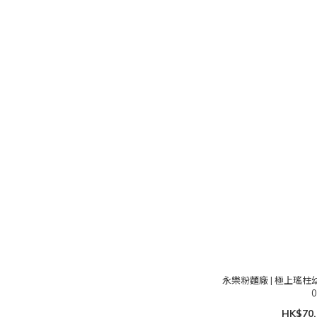
永樂粉麵廠 | 極上瑤柱幼麵 
0
HK$70.