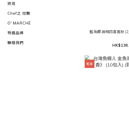
烘培
Chef之 炆鮑
O' MARCHÉ
藍海饌 麻辣四喜寬粉 (2入
特選品牌
聯絡我們
HK$138.
乾貨