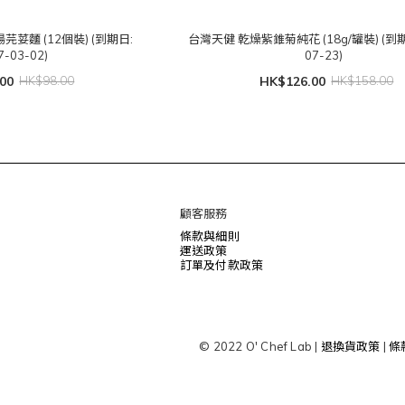
芫荽麵 (12個裝) (到期日:
台灣天健 乾燥紫錐菊純花 (18g/罐裝) (到期日
7-03-02)
07-23)
00
HK$98.00
HK$126.00
HK$158.00
顧客服務
條款與細則
運送政策
訂單及付款政策
© 2022 O' Chef Lab |
退換貨政策
|
條