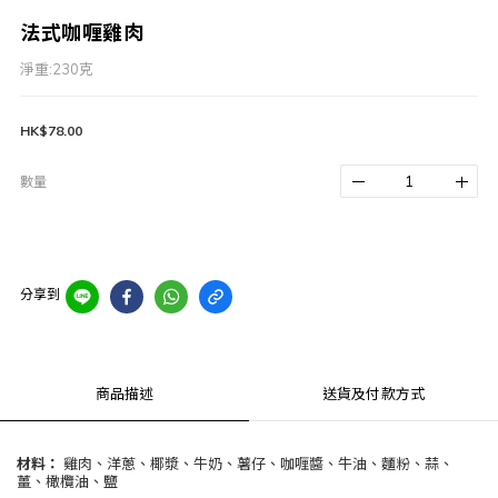
法式咖喱雞肉
淨重:230克
HK$78.00
數量
分享到
商品描述
送貨及付款方式
材料：
雞肉、洋蔥、椰漿、牛奶、薯仔、咖喱醬、牛油、麵粉、蒜、
薑、橄欖油、鹽