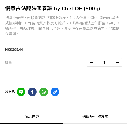
慢煮古法釀法國春雞 by Chef OE (500g)
法國小春雞，連珍貴餡料淨重0.5公斤，1-2人份量。Chef Olivier 以法
式慢煮製作， 保留肉質柔軟及肉質鮮味。餡料包括法國牛肝菌，栗子，
豬肉碎，蒜及洋蔥。釀春雞已全熟，真空保存在高溫蒸煮袋內，雪藏儲
存運送。
HK$298.00
數量
分享到
商品描述
送貨及付款方式