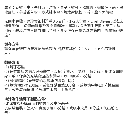
成分：
春雞、牛、牛肝菌、洋蔥、栗子、雞蛋、松露醬、橄欖油、蒜、黑
松露油、蒜蓉香草粉、意式辣椒粉、燒烤辣椒粉 、蒜、鹽、黑胡椒
法國小春雞，連珍貴餡料淨重0.5公斤，1-2人份量。Chef Olivier 以法式
慢煮製作， 保留肉質柔軟及肉質鮮味。餡料包括法國牛肝菌，栗子，豬
肉碎，蒜及洋蔥。釀春雞
已全熟，真空保存在高溫蒸煮袋內，雪藏儲存運
送。
儲存方法：
請保留春雞在原裝
高溫蒸煮袋內, 儲存在冰箱（-18度），可保存3個
月。
翻熱
方法：
(1)
解凍春雞;
(2) 保存於原裝
高溫蒸煮袋中，以50度熱水「浸浴」35分鐘，令致春雞暖
身，
或，保存於原裝高溫蒸煮袋中，以68度蒸25分鐘
(3) 預備錫盤（春雞是否以錫紙包裹都可以）
(4) 焗爐預熱焗200度，或氣炸鍋預熱180度 ，放焗爐中焗10 分鐘至金
黃，或放氣炸鍋焗10分鐘至金黃，上碟食用。
肉汁及牛油蒜子翻熱方法:
(如你有額外購買我們的肉汁及牛油蒜子)
以原裝包裝，放入50度熱水浸15分鐘，或以中火煲10分鐘，倒出前搖
勻。