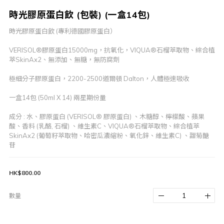
時光膠原蛋白飲 (包裝) (一盒14包)
時光膠原蛋白飲 (專利德國膠原蛋白）
VERISOL®膠原蛋白15000mg，抗氧化，VIQUA®石榴萃取物、綜合植
萃SkinAx2、無添加、無糖，無防腐劑
極細分子膠原蛋白，2200-2500道爾頓 Dalton，人體極速吸收
一盒14包 (50ml X 14) 兩星期份量
成分 : 水、膠原蛋白 (VERISOL® 膠原蛋白) 、木糖醇、檸檬酸、蘋果
酸、香料 (乳酪, 石榴) 、維生素C、VIQUA®石榴萃取物、綜合植萃
SkinAx2 (葡萄籽萃取物、哈密瓜濃縮粉、氧化鋅、維生素C) 、甜菊醣
苷
HK$800.00
數量