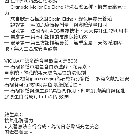
西班牙專利特品石榴多酚
─ Granada Mollar De Elche 特殊石榴品種，擁有更高氧化
力
─ 來自歐洲石榴之鄉Spain Elche，綠色無農藥養殖
─ 認證第一:添加原廠授權劑量，與實驗劑量相同
─ 吸收第一:法國專利ADS包覆技術，大大提升生 物利用率
─ 美膚第一:具專利認證的皮膚保護功效
─ 安全第一:第三方認證無農藥、無重金屬，天然 植物萃
取，無人工合成安全疑慮
VIQUA中總多酚含量最高可達50%
─ 石榴多酚中還包含白藜蘆醇、花青素、
單寧酸、鞣花酸等天然高活性抗氧化劑。
─ 安石榴苷(punicalagin)為石榴特有多酚， 多篇文獻指出安
石榴苷可有效抑制黑色 素細胞活性。
─ 石榴多酚與維生素C具協同作用，針對肌 膚美白與促進
膠原蛋白合成有1+1>2的 效果!
維生素Ｃ
抗氧化防護力
• 人體無法自行合成，為每日必需補充之美容
關鍵營養素。