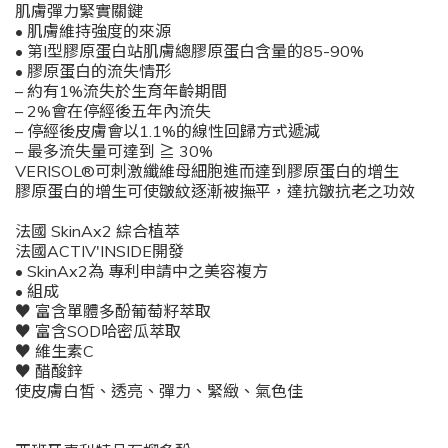
肌膚彈力緊實關鍵
• 肌膚維持強度的來源
• 第I型膠原蛋白站肌膚總膠原蛋白含量的85-90%
• 膠原蛋白的流失情形
– 約有1%流失於生育年齡期間
– 2%會在停經後五年內流失
– 停經後皮膚會以1.1%的線性回歸方式遞減
– 最多流失量可達到 ≧ 30%
VERISOL®可刺激纖維母細胞進而達到膠原蛋白的增生
膠原蛋白的增生可使皺紋逐漸被撫平，達抗皺抗老之功效
法國 SkinAx2 綜合植萃
法國ACTIV'INSIDE開發
• SkinAx2為 專利申請中之美容複方
• 組成
♥ 富含單體多酚葡萄籽萃取
♥ 富含SOD哈密瓜萃取
♥ 維生素C
♥ 醋酸鋅
使皮膚白皙、透亮、彈力、緊緻、氣色佳