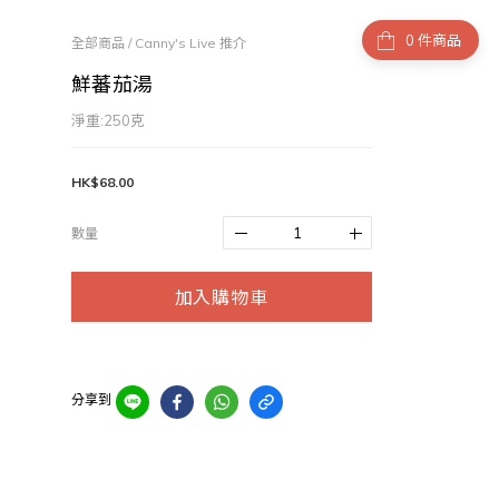
件商品
全部商品
/
Canny's Live 推介
鮮蕃茄湯
淨重:250克
HK$68.00
數量
加入購物車
分享到