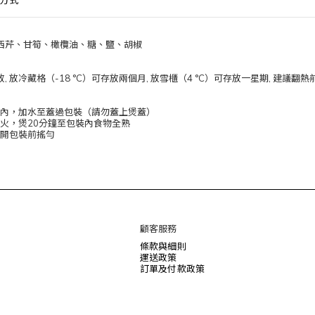
方式
西芹、甘筍、橄欖油、糖、鹽、胡椒
 放冷藏格（-18 °C）可存放兩個月, 放雪櫃（4 °C）可存放一星期, 建議翻
進鍋內，加水至蓋過包裝（請勿蓋上煲蓋）
至中火，煲20分鐘至包裝內食物全熟
打開包裝前搖勻
顧客服務
條款與細則
運送政策
訂單及付款政策