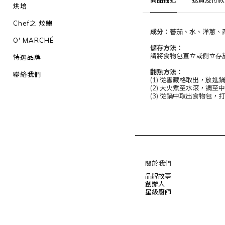
商品描述
送貨及付款
烘培
Chef之 炆鮑
成分：
蕃茄、水、洋蔥、
O' MARCHÉ
儲存方法：
請將食物包直立或側立存放,
特選品牌
翻熱方法：
聯絡我們
(1) 從雪藏格取出，放
(2) 大火煮至水滾，調
(3) 從鍋中取出食物包，
關於我們
品牌故事
創辦人
星級廚師