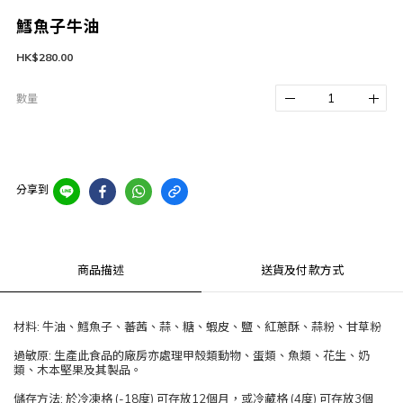
鱈魚子牛油
HK$280.00
數量
分享到
商品描述
送貨及付款方式
材料: 牛油、鱈魚子、蕃茜、蒜、糖、蝦皮、鹽、紅蔥酥、蒜粉、甘草粉
過敏原: 生產此食品的廠房亦處理甲殼類動物、蛋類、魚類、花生、奶
類、木本堅果及其製品。
儲存方法: 於冷凍格 (-18度) 可存放12個月，或冷藏格 (4度) 可存放3個