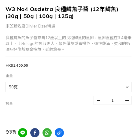
W3 No4 Oscietra 良種鱘魚子醬 (12年鱘魚)
(30g | 50g | 100g | 125g)
米芝蓮名廚Olivier Elzer精選 
良種鱘魚的魚子醬來自12歲以上的良種鱘魚的魚卵，魚卵直徑在3.4毫米
以上，比Beluga的魚卵更大，顏色偏灰或者褐色，彈性飽滿，柔和的奶
油味好像藍鰭金槍魚，延綿悠長。
HK$1,400.00
重量
數量
分享到