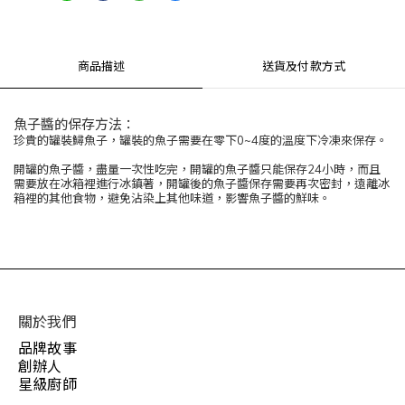
商品描述
送貨及付款方式
魚子醬的保存方法：
珍貴的罐裝鱘魚子，罐裝的魚子需要在零下0~4度的溫度下冷凍來保存。
開罐的魚子醬，盡量一次性吃完，開罐的魚子醬只能保存24小時，而且
需要放在冰箱裡進行冰鎮著，開罐後的魚子醬保存需要再次密封，遠離冰
箱裡的其他食物，避免沾染上其他味道，影響魚子醬的鮮味。
關於我們
品牌故事
創辦人
星級廚師