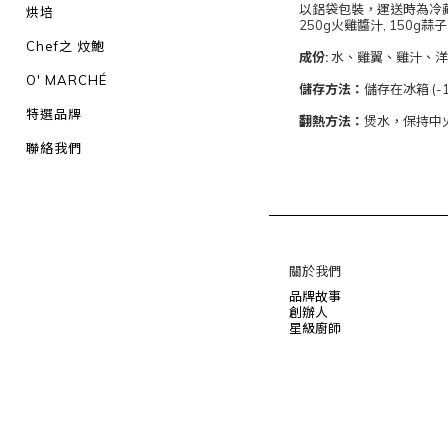
以鋁袋包裝，運送時為冷
烘培
250g火雞醬汁, 150g蒜子
Chef之 炆鮑
成份:
水、雞翼、雞汁、洋蔥
O' MARCHÉ
儲存方法：
儲存在冰箱 (-
特選品牌
翻熱方法：
煲水，保持中
聯絡我們
關於我們
品牌故事
創辦人
星級廚師