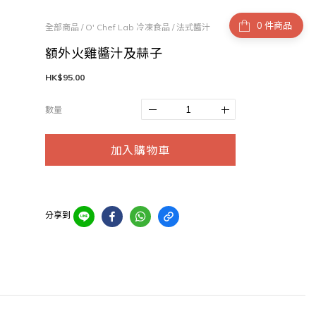
件商品
全部商品
/
O' Chef Lab 冷凍食品
/
法式醬汁
額外火雞醬汁及蒜子
HK$95.00
數量
加入購物車
分享到