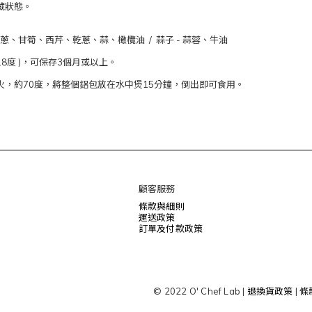
藏狀態。
、甘筍、西芹、乾蔥、蒜、橄欖油 / 蒜子 - 蒜蓉、牛油
18度 )，可保存3個月或以上。
火，約70度，將整個鋁包放在水中煲15分鐘，倒出即可食用。
顧客服務
條款與細則
運送政策
訂單及付款政策
© 2022 O' Chef Lab |
退換貨政策
|
條