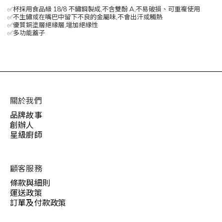
✅杯採用食品級 18/8 不鏽鋼製成,不含雙酚 A,不易破損、可重複使用
✅不生鏽或在嘴巴中留下不良的金屬味,不會出汗或觸熱
✅優質銅塗層絕緣層,增加絕緣性
✅多功能蓋子
關於我們
品牌故事
創辦人
星級廚師
顧客服務
條款與細則
運送政策
訂單及付款政策