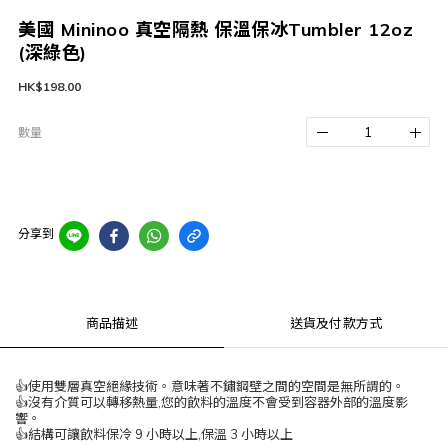
美國 Mininoo 真空隔熱 保溫保冰Tumbler 12oz
(深綠色)
HK$198.00
數量
分享到
商品描述
送貨及付款方式
👍使用雙層真空絕緣技術。意味著不鏽鋼壁之間的空間是無所謂的。
👍沒有介質可以轉移熱量,您的飲料的溫度不會受到容器外部的溫度影
響。
👍結構可讓飲料保冷 9 小時以上,保溫 3 小時以上