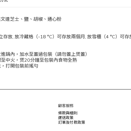
方式
、埃文達芝士、鹽、胡椒、通心粉
立存放
,
放冷藏格（
-18 °C
）可存放兩個月
,
放雪櫃（
4 °C
）可存
放進鍋內，加水至蓋過包裝（請勿蓋上煲蓋）
調至中火，煲
20
分鐘至包裝內食物全熟
包，打開包裝前搖勻
顧客服務
條款與細則
運送政策
訂單及付款政策