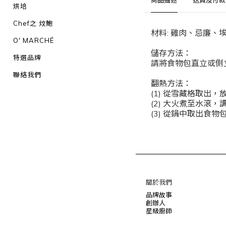
商品描述
送貨及付款
烘培
Chef之 炆鮑
材料: 雞肉、忌廉
O' MARCHÉ
儲存方法：
特選品牌
請將食物包直立或側
聯絡我們
翻熱方法：
(1)
從雪藏格取出，
(2)
大火煮至水滾，
(3)
從鍋中取出食物
關於我們
品牌故事
創辦人
星級廚師