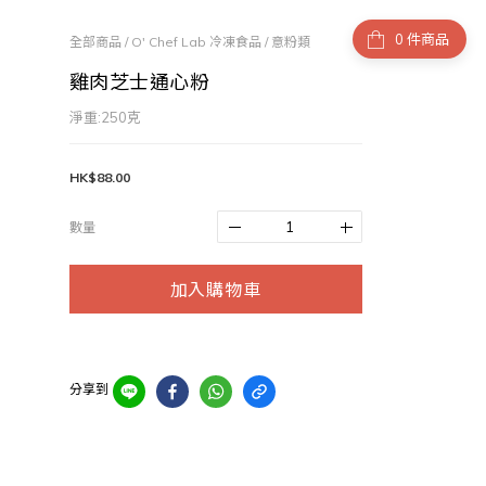
件商品
全部商品
/
O' Chef Lab 冷凍食品
/
意粉類
雞肉芝士通心粉
淨重:250克
HK$88.00
數量
加入購物車
分享到