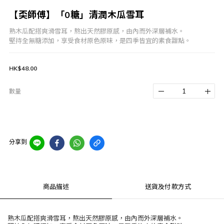
【奀師傅】「0糖」清潤木瓜雪耳
熟木瓜配搭爽滑雪耳，熬出天然膠原感，由內而外深層補水。
堅持全無糖添加，享受食材原色原味，是四季皆宜的素食甜點。
HK$48.00
數量
分享到
商品描述
送貨及付款方式
熟木瓜配搭爽滑雪耳，熬出天然膠原感，由內而外深層補水。