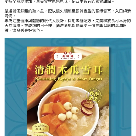
堅持全無糖添加，享受食材原色原味，是四季皆宜的素食甜點。
嚴選飽滿鮮甜的熟木瓜，配以慢火細熬至膠質豐盈的頂級雪耳，入口綿滑
滑潤。
專為注重健康與體態的現代人設計，採用零糖配方，完美釋放食材本身的
天然清甜。在乾燥的日子裡，隨時隨地都能享受一份零罪惡感的溫潤呵
護，煥發透亮好氣色。