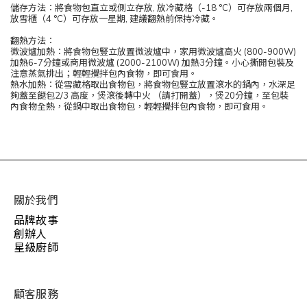
儲存方法：將食物包直立或側立存放, 放冷藏格（-18 °C）可存放兩個月,
放雪櫃（4 °C）可存放一星期, 建議翻熱前保持冷藏。
翻熱方法：
微波爐加熱：將食物包豎立放置微波爐中，家用微波爐高火 (800-900W)
加熱6-7分鐘或商用微波爐 (2000-2100W) 加熱3分鐘。小心撕開包裝及
注意蒸氣排出；輕輕攪拌包內食物，即可食用。
熱水加熱：從雪藏格取出食物包，將食物包豎立放置滾水的鍋內，水深足
夠蓋至餸包2/3 高度，煲滾後轉中火 （請打開蓋），煲20分鐘，至包裝
內食物全熱，從鍋中取出食物包，輕輕攪拌包內食物，即可食用。
關於我們
品牌故事
創辦人
星級廚師
顧客服務