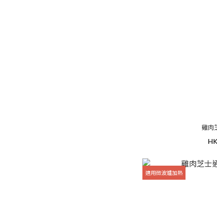
雞肉
HK
適用微波爐加熱