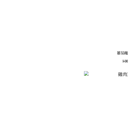
蕃茄
HK