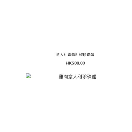
意大利青醬紅椒珍珠麵
HK$88.00