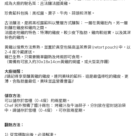
成為大廚的馳名菜：古法釀法國黃雞。
珍貴餡料包摀：黑松露、粟子、牛肉、蒜頭和洋蔥。
古法釀法，是將黑松露餡料以雙層方式釀製： 一層在黃雞肚內，另一層
則釀在雞皮和雞肉之間。
法國走地雞的特色：特薄的雞皮，較少皮下脂肪，雞肉較結實，以及其深
粉色的雞肉。
黃雞以慢煮方法煮熟，並置於真空包裝高溫蒸煮袋 (retort pouch) 中，以
2-4 度冷藏運送。
雞已全熟，只需要簡單翻熱及烤焗即可食用。
（需備有可放入約30x18x14cm黃雞的焗爐，或大型氣炸錋）
大廚提醒：
//請記得享受釀黃雞的雞皮，連同美味的餡料 - 這是最值得吃的雞皮 - 更
薄，含脂肪量最低，美味並且營養豐富//
儲存方法:
可以儲存於雪櫃（0-4度）約兩星期。
Chef 另外預備了醬汁兩包： 烤雞汁及牛油蒜子，分別放在密封鋁泊袋
中，請儲存於雪櫃（0-4度），可存放兩星期。
翻熱方法：
1) 從雪櫃取出後，必須解凍。