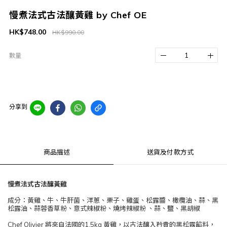
慢煮法式古法釀黃雞 by Chef OE
HK$748.00
HK$990.00
數量
分享到
商品描述
送貨及付款方式
慢煮
法式古法釀黃雞
成分：黃雞、牛、牛肝菌、洋蔥、栗子、雞蛋、松露醬、橄欖油、蒜、黑
松露油、蒜蓉香草粉、意式辣椒粉、燒烤辣椒粉 、蒜、鹽、黑胡椒
Chef Olivier 將來自法國的1.5kg 黃雞，以古法釀入矜貴的黑松露餡料，