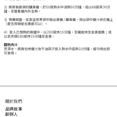
2) 將原裝連袋的釀黃雞，於50度熱水中浸熱50分鐘，或以68度蒸30分
鐘，至整隻雞內外全熱。
3) 預備錫盤，從高溫蒸煮袋中取出黃雞 / 釀黃雞，倒出袋中雞汁淋在雞上
（是否用錫紙包裹都可以）。
4）放入已預熱的焗爐中，以200度烤15分鐘，至雞皮烤至金黃香脆；或
以氣炸鍋180度烤15分鐘至金黃。
翻熱肉汁:
煲滾水，將兩包烤雞汁及牛油蒜子放入熱水中座熱10分鐘，搖勻倒出即
可食用。
關於我們
品牌故事
創辦人