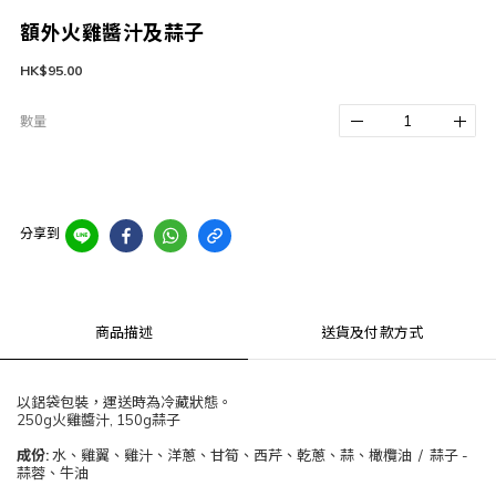
額外火雞醬汁及蒜子
HK$95.00
數量
分享到
商品描述
送貨及付款方式
以鋁袋包裝，運送時為冷藏狀態。
250g火雞醬汁, 150g蒜子
成份:
水、雞翼、雞汁、洋蔥、甘筍、西芹、乾蔥、蒜、橄欖油 / 蒜子 -
蒜蓉、牛油