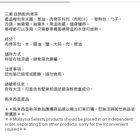
三美 自熱乾肉骨茶
產品裡包含米飯、蔥油、肉骨茶料包（肉和汁）、發熱包、勺子。
方便，無需電，無需水，常溫收藏，隨身攜帶。
哪裡都可以享用，只需要準備普通常溫的水便可加熱。
成分：
肉骨茶包、水、醬油、鹽、大蒜、肉、蔥油
儲存方式：
存放在陰涼處，避免陽光暴曬。
注意事項：
若包裝已損壞或膨脹，請勿食用。
過敏原信息：
含有大豆。可能含有堅果和頭足類海鮮微量成分。
馬來西亞產品
＊＊馬來西亞新年食品團購貨品請以獨立訂單訂購，恕無法與其他商品混
單購買＊＊
＊＊Malaysia Selects products should be placed in an independent
order, separating from other products, sorry for the inconvenient
caused＊＊