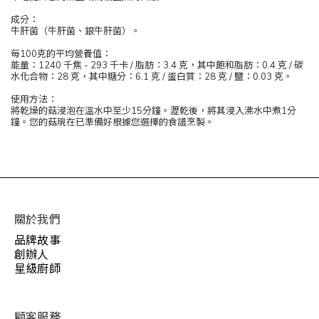
成分：
牛肝菌（牛肝菌、銀牛肝菌）。
每100克的平均營養值：
能量：1240 千焦 - 293 千卡 / 脂肪：3.4 克，其中飽和脂肪：0.4 克 / 碳
水化合物：28 克，其中糖分：6.1 克 / 蛋白質：28 克 / 鹽：0.03 克。
使用方法：
將乾燥的菇浸泡在溫水中至少15分鐘。瀝乾後，將其浸入沸水中煮1分
鐘。您的菇現在已準備好根據您選擇的食譜烹製。
關於我們
品牌故事
創辦人
星級廚師
顧客服務