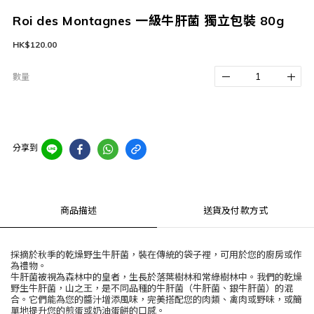
Roi des Montagnes 一級牛肝菌 獨立包裝 80g
HK$120.00
數量
分享到
商品描述
送貨及付款方式
採摘於秋季的乾燥野生牛肝菌，裝在傳統的袋子裡，可用於您的廚房或作
為禮物。
牛肝菌被視為森林中的皇者，生長於落葉樹林和常綠樹林中。我們的乾燥
野生牛肝菌，山之王，是不同品種的牛肝菌（牛肝菌、銀牛肝菌）的混
合。它們能為您的醬汁增添風味，完美搭配您的肉類、禽肉或野味，或簡
單地提升您的煎蛋或奶油蛋餅的口感。