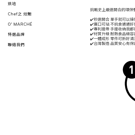
烘培
挑戰史上最速開合的環保
Chef之 炆鮑
✔️秒速開合 單手就可以操
O' MARCHÉ
✔️廣口可站 不挑食通通好
✔️專利提帶 手提收納我都
✔️材質升級 耐熱食品級容
特選品牌
✔️一體成形 零件可拆好清
✔️台灣製造 品質安心有保
聯絡我們