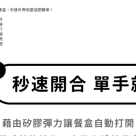
餐盒，秒速外帶就是這麼簡單！
作
裝
行
器
洗
證