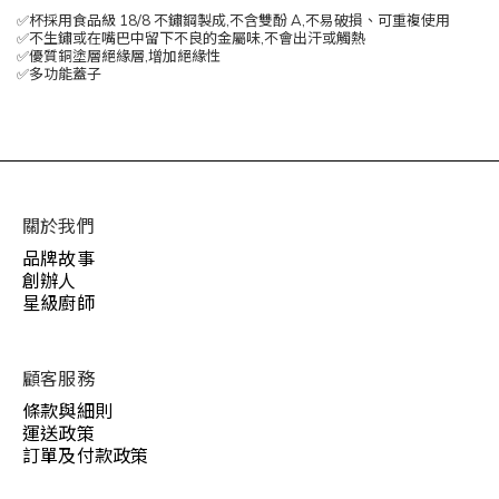
✅杯採用食品級 18/8 不鏽鋼製成,不含雙酚 A,不易破損、可重複使用
✅不生鏽或在嘴巴中留下不良的金屬味,不會出汗或觸熱
✅優質銅塗層絕緣層,增加絕緣性
✅多功能蓋子
關於我們
品牌故事
創辦人
星級廚師
顧客服務
條款與細則
運送政策
訂單及付款政策