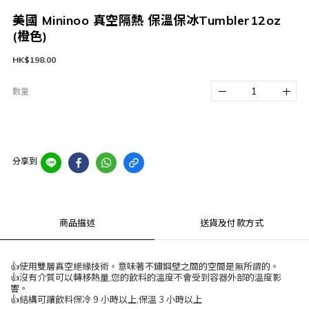
美國 Mininoo 真空隔熱 保溫保冰Tumbler12oz
(橙色)
HK$198.00
數量
分享到
商品描述
送貨及付款方式
👍使用雙層真空絕緣技術。意味著不鏽鋼壁之間的空間是無所謂的。
👍沒有介質可以轉移熱量,您的飲料的溫度不會受到容器外部的溫度影
響。
👍結構可讓飲料保冷 9 小時以上,保溫 3 小時以上