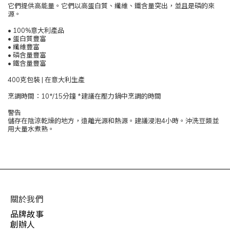
它們提供高能量。它們以高蛋白質、纖維、鐵含量突出，並且是磷的來
源。
• 100%意大利產品
• 蛋白質豐富
• 纖維豐富
• 磷含量豐富
• 鐵含量豐富
400克包裝 | 在意大利生產
烹調時間：10*/15分鐘 *建議在壓力鍋中烹調的時間
警告
儲存在陰涼乾燥的地方，遠離光源和熱源。建議浸泡4小時。沖洗豆類並
用大量水煮熟。
關於我們
品牌故事
創辦人