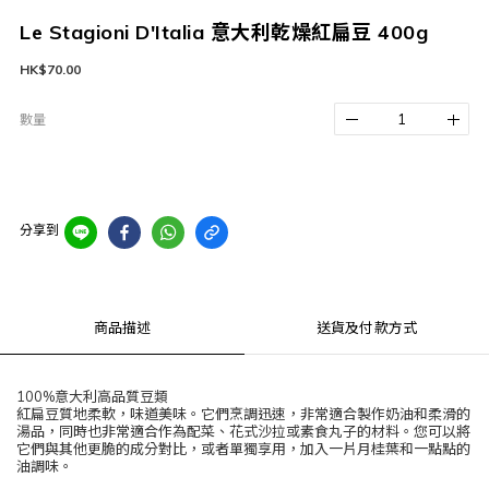
Le Stagioni D'Italia 意大利乾燥紅扁豆 400g
HK$70.00
數量
分享到
商品描述
送貨及付款方式
100%意大利高品質豆類
紅扁豆質地柔軟，味道美味。它們烹調迅速，非常適合製作奶油和柔滑的
湯品，同時也非常適合作為配菜、花式沙拉或素食丸子的材料。您可以將
它們與其他更脆的成分對比，或者單獨享用，加入一片月桂葉和一點點的
油調味。