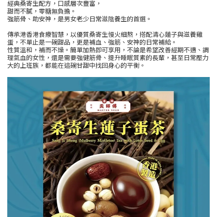
經典桑寄生配方，口感層次豐富，
甜而不膩，零糖無負擔。
強筋骨、助安神，是男女老少日常滋陰養生的首選。
傳承港香港食療智慧，以優質桑寄生慢火細熬，搭配清心蓮子與滋養雞
蛋，不單止是一碗甜品，更是補血、強筋、安神的日常補給。
性質溫和，補而不燥。簡單加熱即可享用，不論是希望改善經期不適、調
理氣血的女性，還是需要強健筋骨、提升睡眠質素的長輩，甚至日常壓力
大的上班族，都能在這碗甘甜中找回身心的平衡。