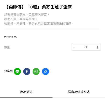
【奀師傅】「0糖」桑寄生蓮子蛋茶
經典桑寄生配方，口感層次豐富，
甜而不膩，零糖無負擔。
強筋骨、助安神，是男女老少日常滋陰養生的首選。
HK$48.00
數量
分享到
商品描述
送貨及付款方式