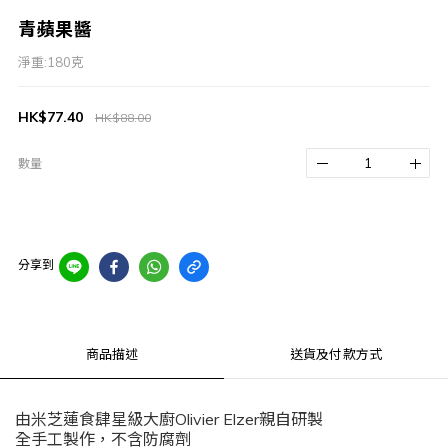
青蘋果醬
淨重:180克
HK$77.40
HK$88.00
數量
分享到
商品描述
送貨及付款方式
由米芝蓮食肆星級大廚
Olivier Elzer
親自研製
全手工製作，不含防腐劑