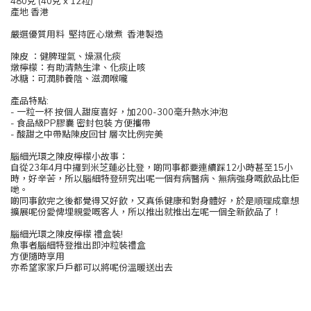
480克 (40克 x 12粒)
產地 香港
嚴選優質用料 堅持匠心燉煮 香港製造
陳皮 ：健脾理氣、燥濕化痰
燉檸檬：有助清熱生津、化痰止咳
冰糖：可潤肺養陰、滋潤喉嚨
產品特點:
- 一粒一杯 按個人甜度喜好，加200-300毫升熱水沖泡
- 食品級PP膠囊 密封包裝 方便攜帶
- 酸甜之中帶點陳皮回甘 層次比例完美
腦細光環之陳皮檸檬小故事：
自從23年4月中攞到米芝蓮必比登，啲同事都要連續踩12小時甚至15小
時，好辛苦，所以腦細特登研究出呢一個有病醫病、無病強身嘅飲品比佢
哋。
啲同事飲完之後都覺得又好飲，又真係健康和對身體好，於是順理成章想
擴展呢份愛俾埋親愛嘅客人，所以推出就推出左呢一個全新飲品了！
腦細光環之陳皮檸檬 禮盒裝!
魚事者腦細特登推出即沖粒裝禮盒
方便隨時享用
亦希望家家戶戶都可以將呢份溫暖送出去