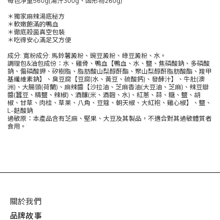
每包淨重560g(湯汁300g、固形物260g)​
＊獨家麻辣湯底秘方
＊軟嫩飽滿的鴨血
＊徹底殺菌真空包裝
＊吃得安心滿足又方便
成分: 寬粉成分: 馬鈴薯澱粉、豌豆澱粉、綠豆澱粉、水。
調理包&油包成份：水、雞骨、鴨血【鴨血、水、鹽、焦磷酸鈉、多磷酸
鈉、偏磷酸鉀、矽樹脂、脂肪酸山梨醇酐酯、聚山梨醇酐脂肪酸酯、羧甲
基纖維素鈉】、臭豆腐【豆腐(水、黃豆、硫酸鈣)、發酵汁】、牛肚(澳
洲)、大腸頭(荷蘭)、麻辣醬【沙拉油、芝麻香油(大豆油、芝麻)、辣豆瓣
醬(蠶豆、精鹽、辣椒)、酒釀(米、酒麴、水)、紅蔥、蒜、糖、鹽、胡
椒、甘草、肉桂、草果、八角、豆蔻、朝天椒、大紅袍、雞心椒】、鹽、
L-麩酸鈉
過敏原：本產品含有芝麻、堅果、大豆及其製品，不適合對其過敏體質者
食用。
關於我們
品牌故事