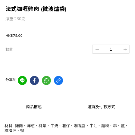
法式咖喱雞肉 (微波爐袋)
淨重:230克
HK$78.00
數量
分享到
商品描述
送貨及付款方式
材料 : 雞肉、洋蔥、椰漿、牛奶、薯仔、咖喱醬、牛油、麵粉、蒜、薑、
橄欖油、鹽