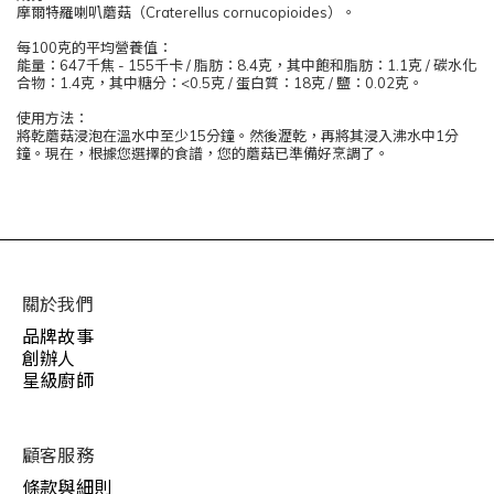
摩爾特羅喇叭蘑菇（Craterellus cornucopioides）。
每100克的平均營養值：
能量：647千焦 - 155千卡 / 脂肪：8.4克，其中飽和脂肪：1.1克 / 碳水化
合物：1.4克，其中糖分：<0.5克 / 蛋白質：18克 / 鹽：0.02克。
使用方法：
將乾蘑菇浸泡在溫水中至少15分鐘。然後瀝乾，再將其浸入沸水中1分
鐘。現在，根據您選擇的食譜，您的蘑菇已準備好烹調了。
關於我們
品牌故事
創辦人
星級廚師
顧客服務
條款與細則