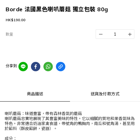
Borde 法國黑色喇叭蘑菇 獨立包裝 80g
HK$190.00
數量
分享到
商品描述
送貨及付款方式
喇叭蘑菇：味道豐富，帶有森林香氣的蘑菇
喇叭蘑菇忠實地展現了其豐富美味的特性。它以細膩的質地和果香氣味為
特色。非常適合奶油家禽食譜，帶號角的鴨胸肉，南瓜和號角湯，甚至用
於餡料（酥皮餡餅，瓷器）。
成分：